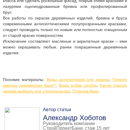
класса или сделать роскошный фасад, покрыв этими красками и
лазурями оцилиндрованные бревна или профилированный
брус.
Все работы по окраске деревянных изделий, бревна и бруса
современными антисептическими полупрозрачными красками,
следует проводить только по новым или полностью очищенным
от старой краски поверхностям.
Исключение составляют масляные и акрилатные краски – ими
можно окрашивать любые, ранее покрашенные деревянные
изделия.
Похожие материалы:
Виды антисептиков для дерева
,
Почему
именно деревянная баня?
,
Виды рубки срубов
,
Какую породу
дерева выбрать для строительства
,
Отделка бани
Автор статьи
Александр Хоботов
Руководитель компании
СтройПроектБани, стаж 15 лет