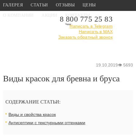
ГАЛЕРЕЯ
СТАТЬИ
ОТЗЫВЫ
ЦЕНЫ
О КОМПАНИИ
АКЦИИ
КОНТАКТЫ
8 800 775 25 83
Написать в Telegram
Написать в MAX
Главная
›
Статьи
›
Виды красок для бревна и бруса
Заказать обратный звонок
19.10.2019
👁
5693
Виды красок для бревна и бруса
СОДЕРЖАНИЕ СТАТЬИ:
Виды и свойства красок
Антисептики с текстурными оттенками