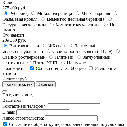
Кровля
275 400 руб.
Рубероид
Металлочерепица
Мягкая кровля
Фальцевая кровля
Цементно-песчаная черепица
Натуральная черепица
Композитная черепица
Не
нужно
Фундамент
209 350 руб.
Винтовые сваи
ЖБ сваи
Ленточный
мелокозаглубленный
Свайно-ростверковый (ТИСЭ)
Свайно-ростверковый
Плитный
Заглубленный
ленточный
Плита УШП
Не нужно
Подождите...
Сборка стен
:
132 600 руб.
Утепление
кровли
:
Итого:
0 руб.
Получить смету
Ваше имя:
Контактный телефон*:
E-mail:
Адрес строительства:
Согласие на обработку персональных данных по условиям