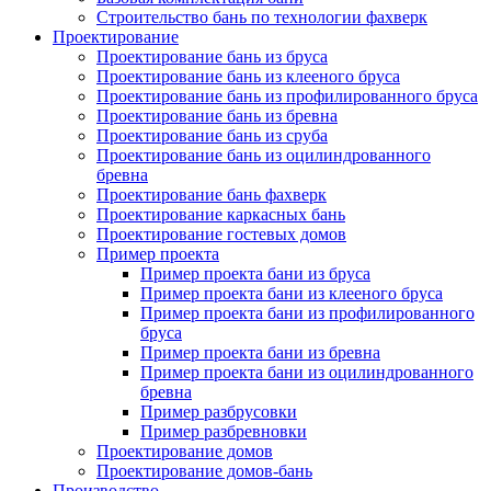
Строительство бань по технологии фахверк
Проектирование
Проектирование бань из бруса
Проектирование бань из клееного бруса
Проектирование бань из профилированного бруса
Проектирование бань из бревна
Проектирование бань из сруба
Проектирование бань из оцилиндрованного
бревна
Проектирование бань фахверк
Проектирование каркасных бань
Проектирование гостевых домов
Пример проекта
Пример проекта бани из бруса
Пример проекта бани из клееного бруса
Пример проекта бани из профилированного
бруса
Пример проекта бани из бревна
Пример проекта бани из оцилиндрованного
бревна
Пример разбрусовки
Пример разбревновки
Проектирование домов
Проектирование домов-бань
Производство