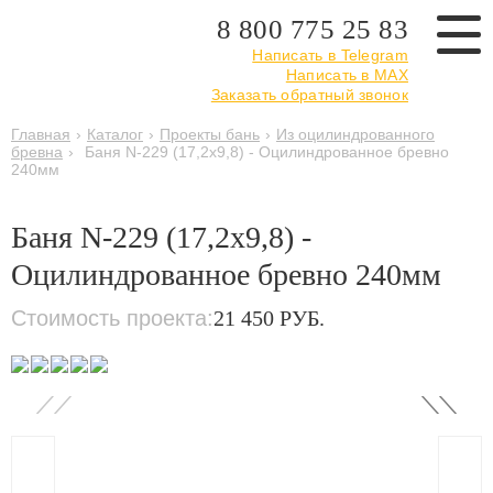
8 800 775 25 83
Написать в Telegram
Написать в MAX
Заказать обратный звонок
Главная
›
Каталог
›
Проекты бань
›
Из оцилиндрованного
бревна
›
Баня N-229 (17,2x9,8) - Оцилиндрованное бревно
240мм
Баня N-229 (17,2x9,8) -
Оцилиндрованное бревно 240мм
Стоимость проекта:
21 450 РУБ.
‹
›