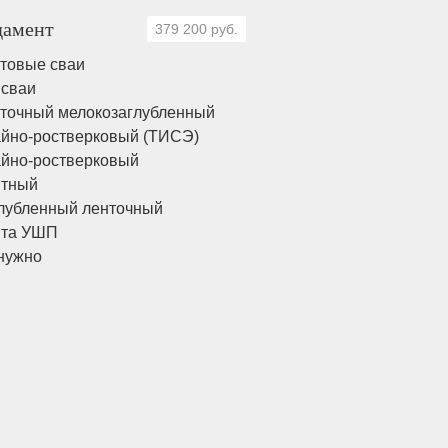
амент
379 200 руб.
товые сваи
 сваи
точный мелокозаглубленный
йно-ростверковый (ТИСЭ)
йно-ростверковый
итный
лубленный ленточный
ита УШП
нужно