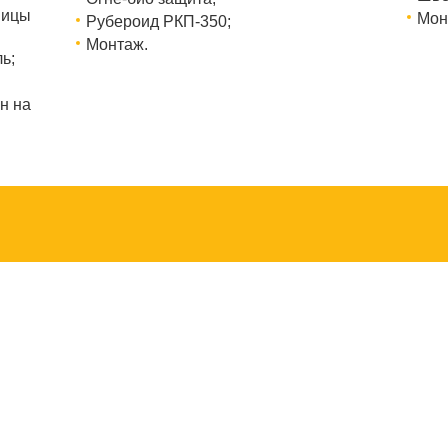
ницы
Мон
Рубероид РКП-350;
Монтаж.
ь;
н на