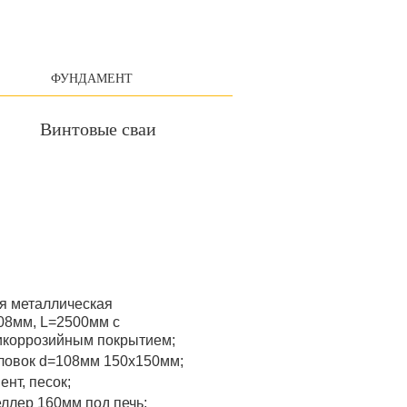
ФУНДАМЕНТ
Винтовые сваи
я металлическая
08мм, L=2500мм с
икоррозийным покрытием;
ловок d=108мм 150x150мм;
ент, песок;
ллер 160мм под печь;