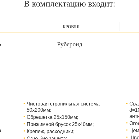
В комплектацию входит:
КРОВЛЯ
о
Рубероид
Чистовая стропильная система
Сва
50х200мм;
d=1
ант
Обрешетка 25х150мм;
Ого
Прижимной брусок 25х40мм;
а
Цем
Крепеж, расходники;
Шве
Огне-био защита;