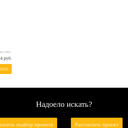
ьство:
54 руб.
БНЕЕ
Надоело искать?
росить подбор проекта
Рассчитать проект