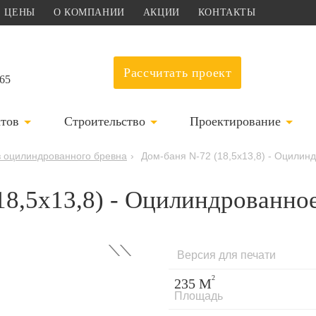
ЦЕНЫ
О КОМПАНИИ
АКЦИИ
КОНТАКТЫ
Рассчитать проект
-65
ктов
Строительство
Проектирование
 оцилиндрованного бревна
›
Дом-баня N-72 (18,5х13,8) - Оцили
18,5х13,8) - Оцилиндрованно
›
Версия для печати
2
235 М
Площадь