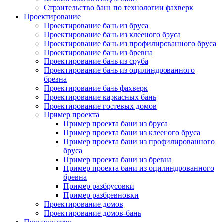
Строительство бань по технологии фахверк
Проектирование
Проектирование бань из бруса
Проектирование бань из клееного бруса
Проектирование бань из профилированного бруса
Проектирование бань из бревна
Проектирование бань из сруба
Проектирование бань из оцилиндрованного
бревна
Проектирование бань фахверк
Проектирование каркасных бань
Проектирование гостевых домов
Пример проекта
Пример проекта бани из бруса
Пример проекта бани из клееного бруса
Пример проекта бани из профилированного
бруса
Пример проекта бани из бревна
Пример проекта бани из оцилиндрованного
бревна
Пример разбрусовки
Пример разбревновки
Проектирование домов
Проектирование домов-бань
Производство