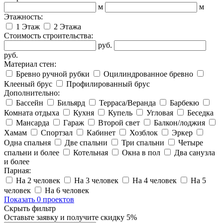
м
м
Этажность:
1 Этаж
2 Этажа
Стоимость строительства:
руб.
руб.
Материал стен:
Бревно ручной рубки
Оцилиндрованное бревно
Клееный брус
Профилированный брус
Дополнительно:
Бассейн
Бильярд
Терраса/Веранда
Барбекю
Комната отдыха
Кухня
Купель
Угловая
Беседка
Мансарда
Гараж
Второй свет
Балкон/лоджия
Хамам
Спортзал
Кабинет
Хозблок
Эркер
Одна спальня
Две спальни
Три спальни
Четыре
спальни и более
Котельная
Окна в пол
Два санузла
и более
Парная:
На 2 человек
На 3 человек
На 4 человек
На 5
человек
На 6 человек
Показать 0 проектов
Скрыть фильтр
Оставьте заявку и получите скидку
5%